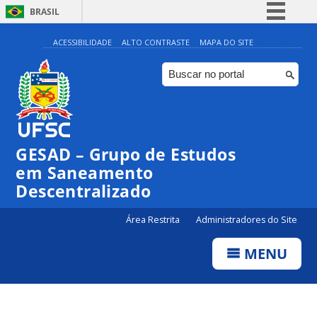
BRASIL
Simplifique!
ACESSIBILIDADE
ALTO CONTRASTE
MAPA DO SITE
Comunica BR
Participe
Acesso à informação
Legislação
GESAD – Grupo de Estudos
Canais
em Saneamento
Descentralizado
Área Restrita
Administradores do Site
MENU