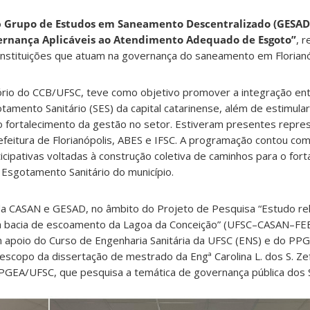
o
Grupo de Estudos em Saneamento Descentralizado (GESAD
vernança Aplicáveis ao Atendimento Adequado de Esgoto”
, 
instituições que atuam na governança do saneamento em Florianó
tório do CCB/UFSC, teve como objetivo promover a integração en
amento Sanitário (SES) da capital catarinense, além de estimula
 o fortalecimento da gestão no setor. Estiveram presentes repre
eitura de Florianópolis, ABES e IFSC. A programação contou co
icipativas voltadas à construção coletiva de caminhos para o for
Esgotamento Sanitário do município.
o da CASAN e GESAD, no âmbito do Projeto de Pesquisa “Estudo rel
da bacia de escoamento da Lagoa da Conceição” (UFSC–CASAN–F
 apoio do Curso de Engenharia Sanitária da UFSC (ENS) e do PP
copo da dissertação de mestrado da Engª Carolina L. dos S. Zef
GEA/UFSC, que pesquisa a temática de governança pública dos 