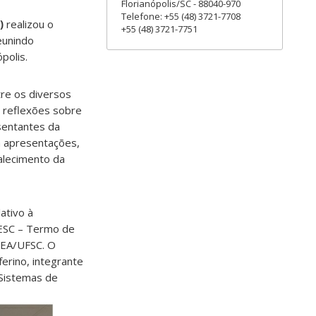
Florianópolis/SC - 88040-970
Telefone: +55 (48) 3721-7708
)
realizou o
+55 (48) 3721-7751
reunindo
polis.
tre os diversos
r reflexões sobre
sentantes da
m apresentações,
talecimento da
ativo à
EESC – Termo de
GEA/UFSC. O
erino, integrante
Sistemas de