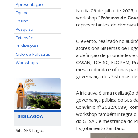
Apresentação
No dia 09 de julho de 2025, 
Equipe
workshop
“Práticas de Go
Ensino
representantes de diversas 
Pesquisa
Extensão
O evento, realizado no audi
Publicações
atores dos Sistemas de Esgot
Ciclo de Palestras
a definição de prioridades e
CASAN, TCE-SC, FLORAM, Pref
Workshops
mesa redonda e oficinas part
governança dos Sistemas de 
A iniciativa é uma realizaçã
governança pública do SES 
Convênio nº 2022/0089), com
workshop também integra o es
SES LAGOA
do GESAD e mestranda do PP
Esgotamento Sanitário.
Site SES Lagoa