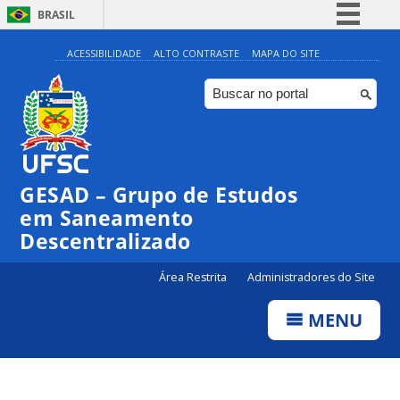
BRASIL
Simplifique!
ACESSIBILIDADE
ALTO CONTRASTE
MAPA DO SITE
Comunica BR
Participe
Acesso à informação
Legislação
GESAD – Grupo de Estudos
Canais
em Saneamento
Descentralizado
Área Restrita
Administradores do Site
MENU