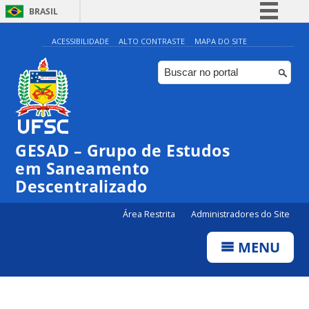
BRASIL
Simplifique!
ACESSIBILIDADE
ALTO CONTRASTE
MAPA DO SITE
Comunica BR
Participe
Acesso à informação
Legislação
GESAD – Grupo de Estudos
Canais
em Saneamento
Descentralizado
Área Restrita
Administradores do Site
MENU